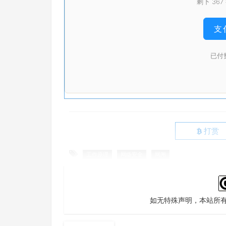
剩下 36
支付
已付
打赏
工作原理
网络安全
网闸
如无特殊声明，本站所