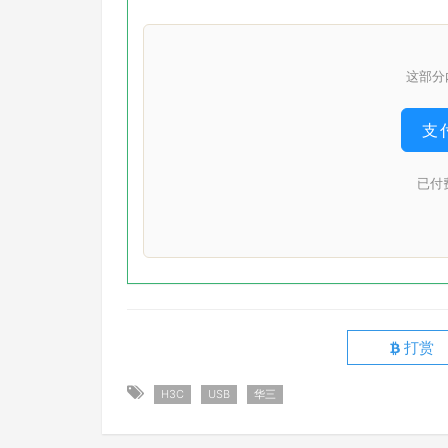
这部分
支付
已付
打赏
H3C
USB
华三