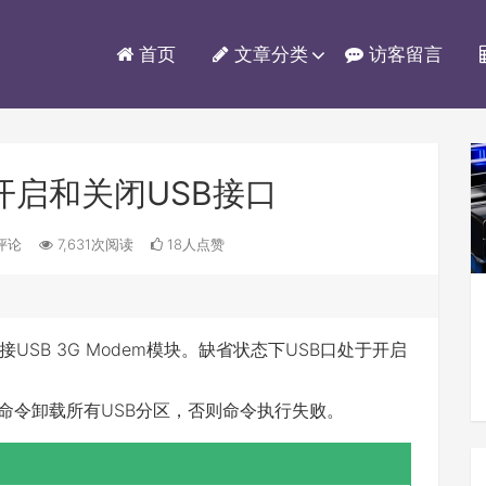
首页
文章分类
访客留言
开启和关闭USB接口
评论
7,631次阅读
18人点赞
SB 3G Modem模块。缺省状态下USB口处于开启
ount命令卸载所有USB分区，否则命令执行失败。