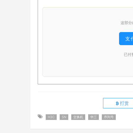
这部分
支付
已付
打赏
H3C
SN
交换机
华三
序列号