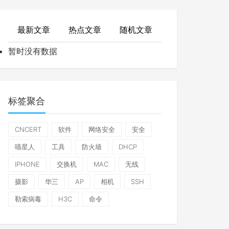
最新文章
热点文章
随机文章
暂时没有数据
标签聚合
CNCERT
软件
网络安全
安全
喵星人
工具
防火墙
DHCP
IPHONE
交换机
MAC
无线
摄影
华三
AP
相机
SSH
或1000Mbps。

勒索病毒
H3C
命令
时两端速率协商不成功；

，此时两端速率协商为双方都有的100 Mbps；
